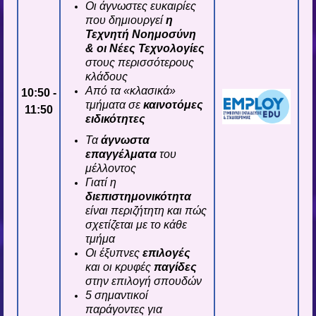
Οι άγνωστες ευκαιρίες
που δημιουργεί
η
Τεχνητή Νοημοσύνη
& οι Νέες Τεχνολογίες
στους περισσότερους
κλάδους
Από τα «κλασικά»
10:50 -
τμήματα σε
καινοτόμες
11:50
ειδικότητες
Τα
άγνωστα
επαγγέλματα
του
μέλλοντος
Γιατί η
διεπιστημονικότητα
είναι περιζήτητη και πώς
σχετίζεται με το κάθε
τμήμα
Οι έξυπνες
επιλογές
και οι κρυφές
παγίδες
στην επιλογή σπουδών
5 σημαντικοί
παράγοντες για