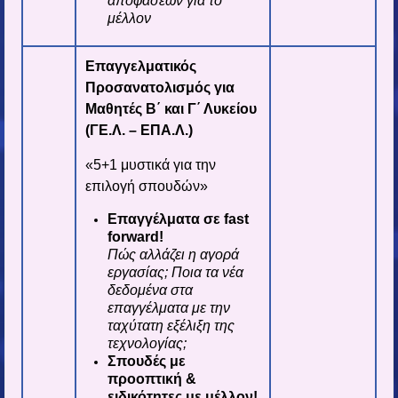
αποφάσεων για το
μέλλον
Επαγγελματικός
Προσανατολισμός για
Μαθητές Β΄ και Γ΄ Λυκείου
(ΓΕ.Λ. – ΕΠΑ.Λ.)
«5+1 μυστικά για την
επιλογή σπουδών»
Επαγγέλματα σε fast
forward!
Πώς αλλάζει η αγορά
εργασίας; Ποια τα νέα
δεδομένα στα
επαγγέλματα με την
ταχύτατη εξέλιξη της
τεχνολογίας;
Σπουδές με
προοπτική &
ειδικότητες με μέλλον!