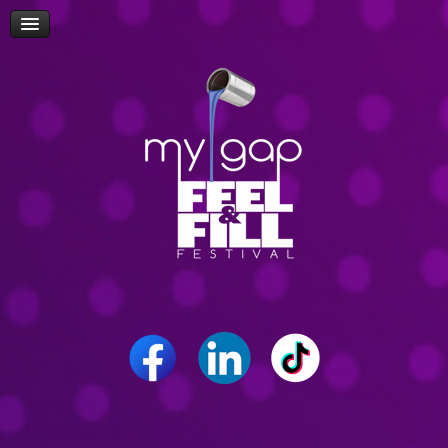
Πρόσβαση
Δώρα-Διαγωνισμοί
Δήλωση Συμμετοχής Επισκεπτών
Επίσκεψη Σχολείων/Σχολών
Ομιλίες
Workshop
Δρώμενα
Επικοινωνία
Career Path Youth