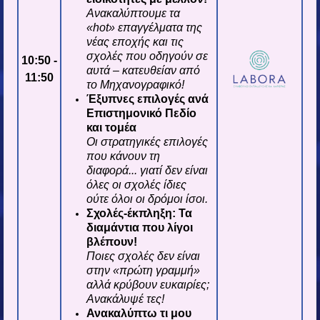
Ανακαλύπτουμε τα
«hot» επ
αγγέλματα της
νέας εποχής και τις
σχολές που οδηγούν σε
10:50 -
αυτά – κατευθείαν από
11:50
το Μηχανογραφικό!
Έξυπνες επιλογές ανά
Επιστημονικό Πεδίο
και τομέα
Οι στρατηγικές επιλογές
που κάνουν τη
διαφορά... γιατί δεν είναι
όλες οι σχολές ίδιες
ούτε όλοι οι δρόμοι ίσοι.
Σχολές-έκπληξη: Τα
διαμάντια που λίγοι
βλέπουν!
Ποιες σχολές δεν είναι
στην «πρώτη γραμμή»
αλλά κρύβουν ευκαιρίες;
Ανακάλυψέ τες!
Ανακαλύπτω τι μου