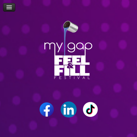
Πρόσβαση
Δώρα-Διαγωνισμοί
Δήλωση Συμμετοχής Επισκεπτών
Επίσκεψη Σχολείων/Σχολών
Ομιλίες
Workshop
Δρώμενα
Επικοινωνία
Career Path Youth