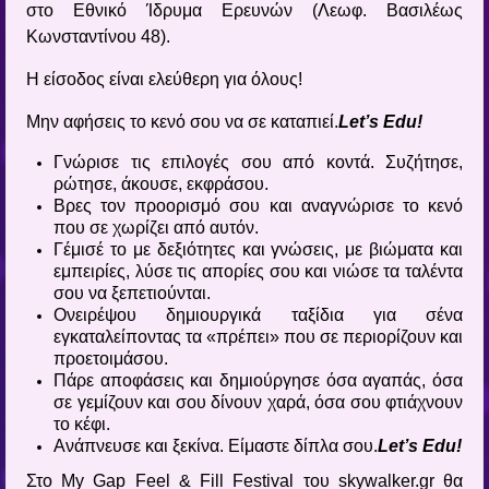
στο Εθνικό Ίδρυμα Ερευνών (Λεωφ. Βασιλέως
Κωνσταντίνου 48).
Η είσοδος είναι ελεύθερη για όλους!
Μην αφήσεις το κενό σου να σε καταπιεί.
Let
’
s
Edu
!
Γνώρισε τις επιλογές σου από κοντά. Συζήτησε,
ρώτησε, άκουσε, εκφράσου.
Βρες τον προορισμό σου και αναγνώρισε το κενό
που σε χωρίζει από αυτόν.
Γέμισέ το με δεξιότητες και γνώσεις, με βιώματα και
εμπειρίες, λύσε τις απορίες σου και νιώσε τα ταλέντα
σου να ξεπετιούνται.
Ονειρέψου δημιουργικά ταξίδια για σένα
εγκαταλείποντας τα «πρέπει» που σε περιορίζουν και
προετοιμάσου.
Πάρε αποφάσεις και δημιούργησε όσα αγαπάς, όσα
σε γεμίζουν και σου δίνουν χαρά, όσα σου φτιάχνουν
το κέφι.
Ανάπνευσε και ξεκίνα. Είμαστε δίπλα σου.
Let
’
s
Edu
!
Στο My Gap Feel & Fill Festival του skywalker.gr θα