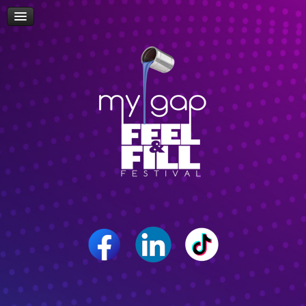
Πρόσβαση
Δώρα-Διαγωνισμοί
Δήλωση Συμμετοχής Επισκεπτών
Επίσκεψη Σχολείων/Σχολών
Ομιλίες
Workshop
Δρώμενα
Επικοινωνία
Career Path Youth