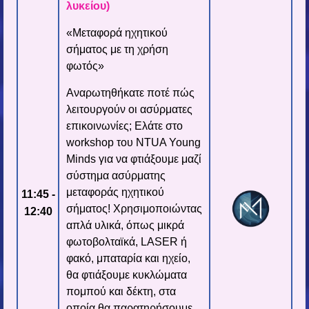
λυκείου)
«Μεταφορά ηχητικού
σήματος με τη χρήση
φωτός»
Αναρωτηθήκατε ποτέ πώς
λειτουργούν οι ασύρματες
επικοινωνίες; Ελάτε στο
workshop του NTUA Young
Minds για να φτιάξουμε μαζί
σύστημα ασύρματης
μεταφοράς ηχητικού
11:45 -
σήματος! Χρησιμοποιώντας
12:40
απλά υλικά, όπως μικρά
φωτοβολταϊκά, LASER ή
φακό, μπαταρία και ηχείο,
θα φτιάξουμε κυκλώματα
πομπού και δέκτη, στα
οποία θα παρατηρήσουμε