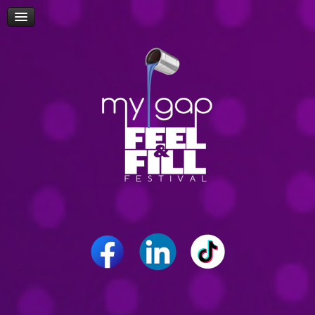
Πρόσβαση
Δώρα-Διαγωνισμοί
Δήλωση Συμμετοχής Επισκεπτών
Επίσκεψη Σχολείων/Σχολών
Ομιλίες
Workshop
Δρώμενα
Επικοινωνία
Career Path Youth