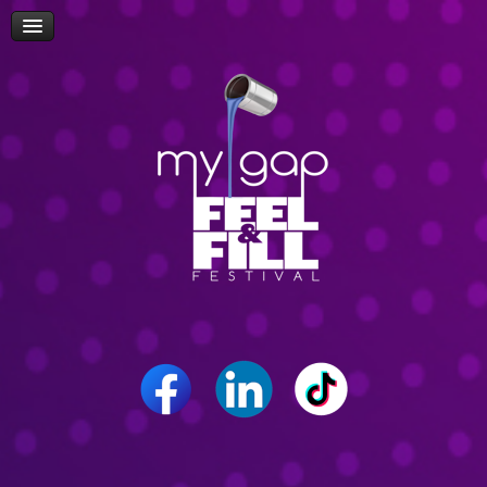
Πρόσβαση
Δώρα-Διαγωνισμοί
Δήλωση Συμμετοχής Επισκεπτών
Επίσκεψη Σχολείων/Σχολών
Ομιλίες
Workshop
Δρώμενα
Επικοινωνία
Career Path Youth