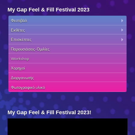
My Gap Feel & Fill Festival 2023
Φεστιβάλ
Εκθέτες
Επισκέπτες
Παρουσιάσεις-Ομιλίες
Workshop
Χορηγοί
Διοργανωτής
Φωτογραφικό υλικό
My Gap Feel & Fill Festival 2023!