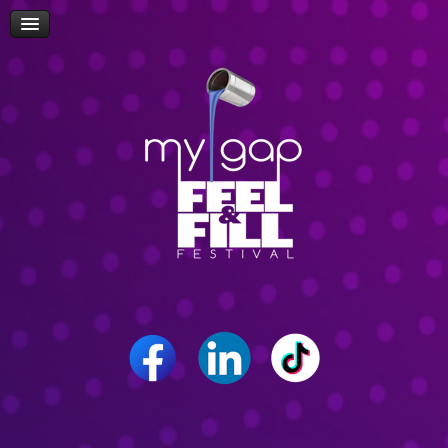
Πρόσβαση
Δώρα-Διαγωνισμοί
Δήλωση Συμμετοχής Επισκεπτών
Επίσκεψη Σχολείων/Σχολών
Ομιλίες
Workshop
Δρώμενα
Επικοινωνία
Career Path Youth